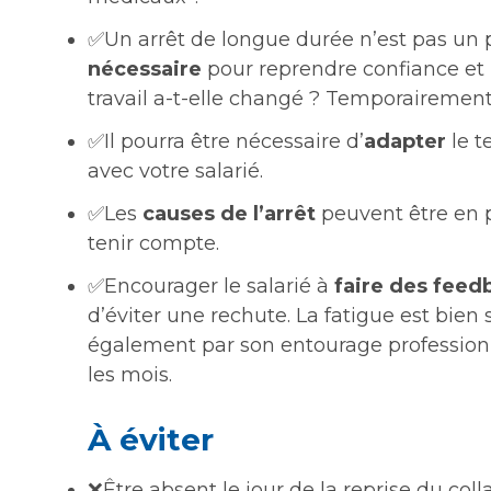
✅Un arrêt de longue durée n’est pas un 
nécessaire
pour reprendre confiance et
travail a-t-elle changé ? Temporairemen
✅Il pourra être nécessaire d’
adapter
le t
avec votre salarié.
✅Les
causes de l’arrêt
peuvent être en pa
tenir compte.
✅Encourager le salarié à
faire des feed
d’éviter une rechute. La fatigue est bien
également par son entourage professionne
les mois.
À éviter
❌Être absent le jour de la reprise du coll