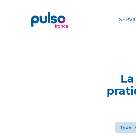
SERVI
La
prati
Type : 